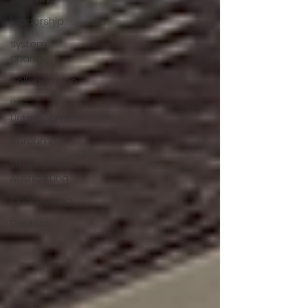
leadership
system
change
collaboration
Wir-
Unternehmen
Barcamp
Strategische
Ausrichtung
Orientierung
Deutsch