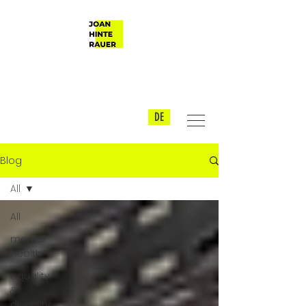
DE
Blog
All
All
mental
health
equality
&
diversity