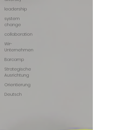
leadership
system
change
collaboration
Wir-
Unternehmen
Barcamp
Strategische
Ausrichtung
Orientierung
Deutsch