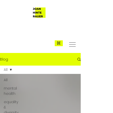
DE
Blog
All
All
mental
health
equality
&
diversity